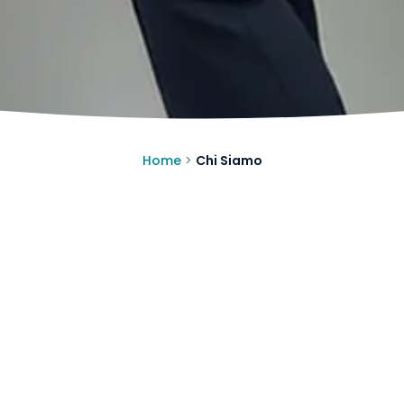
Home
>
Chi Siamo
Chi Siamo
Confident è una realtà odontoiatr
un’
esperienza serena, accessibil
Operiamo in tutta la Lombardia at
territorio, con studi facilmente rag
orario continuato, che condividono g