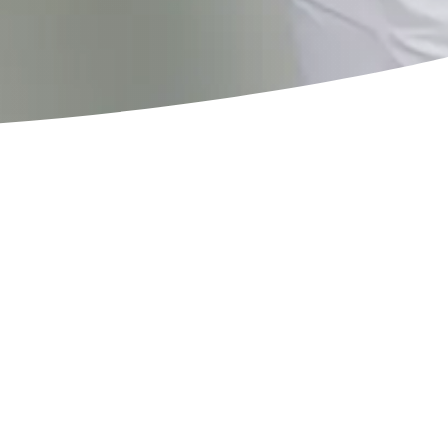
ica nata per rendere la cura dentale
e e di qualità
.
traverso una presenza diffusa sul
giungibili, aperti dal lunedì al sabato con
li stessi protocolli, gli stessi standard e