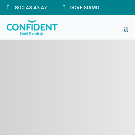

800 43 43 47

DOVE SIAMO
a