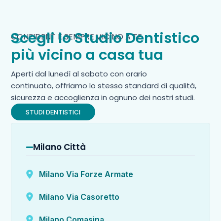
Scegli lo Studio Dentistico
CONFIDENT È SEMPRE VICINO A TE
più vicino a casa tua
Aperti dal lunedì al sabato con orario
continuato,
offriamo lo stesso standard di qualità,
sicurezza e accoglienza in ognuno dei nostri studi.
STUDI DENTISTICI
Milano Città
Milano Via Forze Armate
Milano Via Casoretto
Milano Comasina