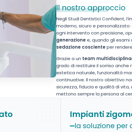
Il nostro approccio
Negli Studi Dentistici Confident, l
moderno, sicuro e personalizzato:
ogni intervento con precisione, 
generazione
e, quando gli esami d
sedazione cosciente
per rendere 
Grazie a un
team multidisciplina
grado di restituire il sorriso anch
estetica naturale, funzionalità mast
continuative. Il nostro obiettivo non
sicurezza, fiducia e qualità di vita
mettono sempre la persona al cen
ato
Impianti zigoma
la soluzione per