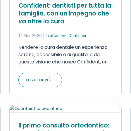
Confident: dentisti per tutta la
famiglia, con un impegno che
va oltre la cura
17 Mar 2026
|
Trattamenti Dentistici
Rendere la cura dentale un’esperienza
serena, accessibile e di qualità: è da
questa visione che nasce Confident, una
realtà odontoiatrica presente in
Lombardia con una rete di Studi
LEGGI DI PIÙ…
Dentistici uniti dagli stessi protocolli
clinici, dagli stessi standard di sicurezza
e…
Il primo consulto ortodontico: