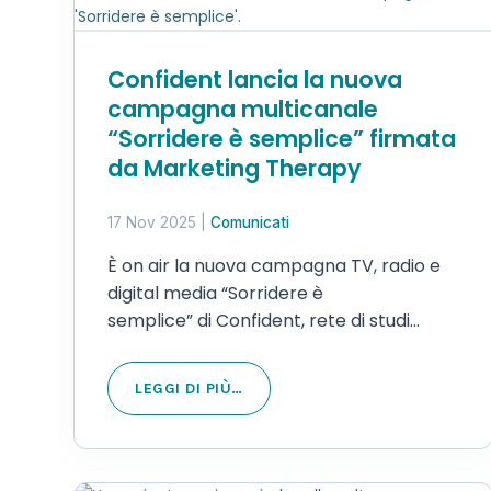
Confident lancia la nuova
campagna multicanale
“Sorridere è semplice” firmata
da Marketing Therapy
17 Nov 2025
|
Comunicati
È on air la nuova campagna TV, radio e
digital media “Sorridere è
semplice” di Confident, rete di studi
dentistici che promuove l’accesso alle
cure odontoiatriche con un approccio
LEGGI DI PIÙ…
semplice, sicuro e alla portata di tutti.
La creatività e la strategia portano la
firma…