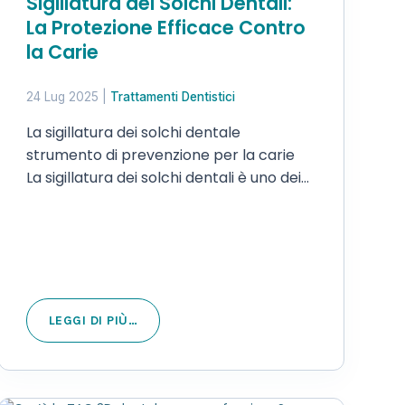
Sigillatura dei Solchi Dentali:
La Protezione Efficace Contro
la Carie
24 Lug 2025
|
Trattamenti Dentistici
La sigillatura dei solchi dentale
strumento di prevenzione per la carie
La sigillatura dei solchi dentali è uno dei
trattamenti preventivi più efficaci per
proteggere i molari e i premolari dalla
carie. È una procedura semplice,
indolore e indicata per adulti e…
LEGGI DI PIÙ…