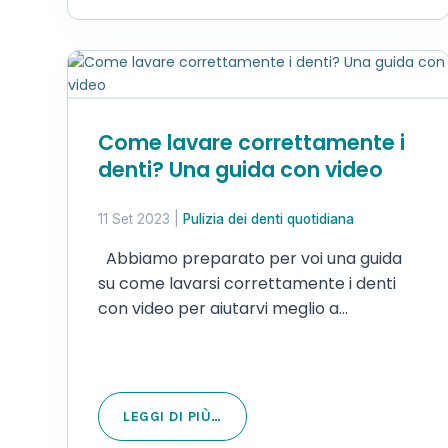
Odontoiatria “white…
Come lavare correttamente i
denti? Una guida con video
11 Set 2023
|
Pulizia dei denti quotidiana
Abbiamo preparato per voi una guida
su come lavarsi correttamente i denti
con video per aiutarvi meglio a
prendervi cura della vostra igiene orale.
Lavarsi i denti è una di quelle azioni che
compiamo in automatico, ma spesso
l’istruzione alla corretta…
LEGGI DI PIÙ…