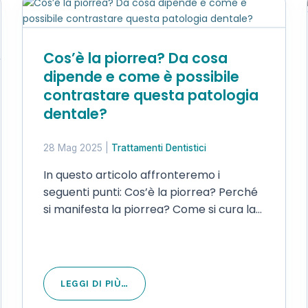
Cos’è la piorrea? Da cosa
dipende e come è possibile
contrastare questa patologia
dentale?
28 Mag 2025
|
Trattamenti Dentistici
In questo articolo affronteremo i
seguenti punti: Cos’è la piorrea? Perché
si manifesta la piorrea? Come si cura la
piorrea? Come si previene la piorrea?
Autore: Beatrice Castiglioni Revisionato
dal punto di vista medico da: Dott.
Formenti Paolo Jacopo in…
LEGGI DI PIÙ…