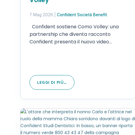
7 Mag 2026
|
Confident Società Benefit
Confident sostiene Como Volley: una
partnership che diventa racconto
Confident presenta il nuovo video
manifesto realizzato in collaborazione
con Como Volley, un progetto che
segna un passaggio chiave nel percorso
evolutivo del brand e nel suo
posizionamento…
LEGGI DI PIÙ…