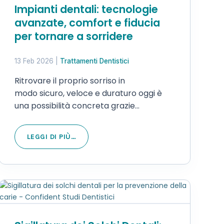
Impianti dentali: tecnologie
avanzate, comfort e fiducia
per tornare a sorridere
13 Feb 2026
|
Trattamenti Dentistici
Ritrovare il proprio sorriso in
modo sicuro, veloce e duraturo oggi è
una possibilità concreta grazie
all’implantologia dentale moderna. Non
si tratta solo di un miglioramento
LEGGI DI PIÙ…
dell’estetica del sorriso, ma di una
soluzione efficace per ripristinare
la corretta…