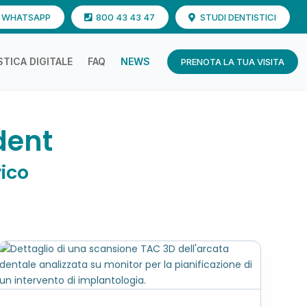
U WHATSAPP
800 43 43 47
STUDI DENTISTICI
TICA DIGITALE
FAQ
NEWS
PRENOTA LA TUA VISITA
dent
ico