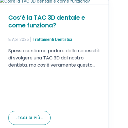
Cos’è la TAC 3D dentale e
come funziona?
8 Apr 2025
|
Trattamenti Dentistici
Spesso sentiamo parlare della necessità
di svolgere una TAC 3D dal nostro
dentista, ma cos’è veramente questo
esame e perché è così importante e
vantaggioso? In questo articolo
rispondiamo a tutte queste domande su
questo fondamentale presidio medico
che…
LEGGI DI PIÙ…