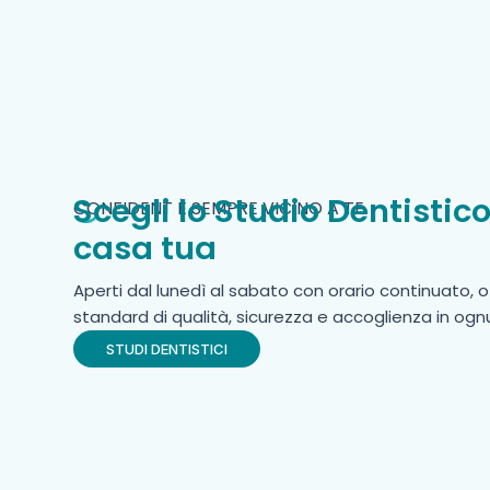
Scegli lo Studio Dentistico
CONFIDENT È SEMPRE VICINO A TE
casa tua
Aperti dal lunedì al sabato con orario continuato,
o
standard di qualità, sicurezza e accoglienza in ognu
STUDI DENTISTICI