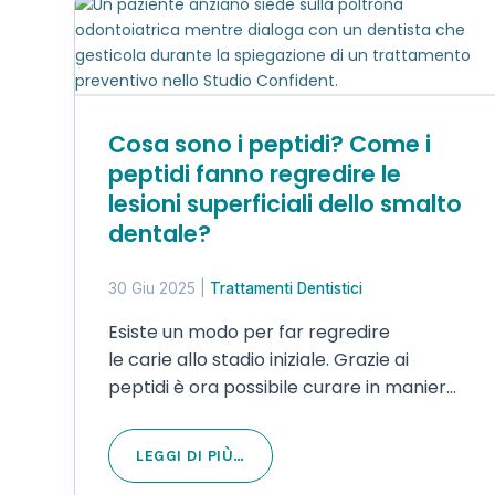
Cosa sono i peptidi? Come i
peptidi fanno regredire le
lesioni superficiali dello smalto
dentale?
30 Giu 2025
|
Trattamenti Dentistici
Esiste un modo per far regredire
le carie allo stadio iniziale. Grazie ai
peptidi è ora possibile curare in maniera
non invasiva le carie iniziali. Oggi è
possibile intervenire sulle lesioni cariose
LEGGI DI PIÙ…
in fase iniziale, chiamate in