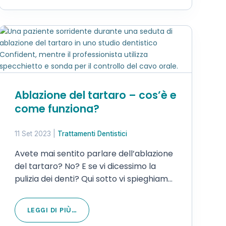
Ablazione del tartaro – cos’è e
come funziona?
11 Set 2023
|
Trattamenti Dentistici
Avete mai sentito parlare dell’ablazione
del tartaro? No? E se vi dicessimo la
pulizia dei denti? Qui sotto vi spieghiamo
con precisione cos’è l’ablazione del
tartaro, come funziona, perché è
LEGGI DI PIÙ…
importante e quando farla. Autore: