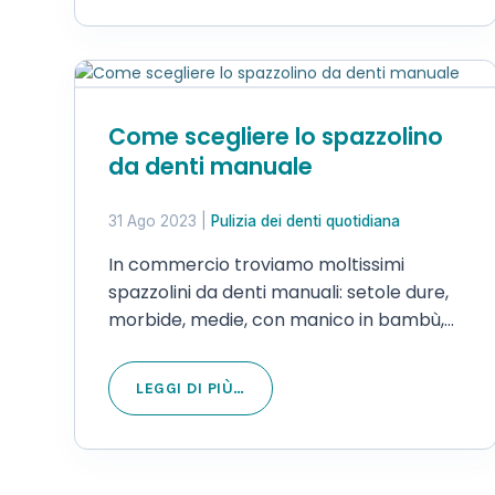
Come scegliere lo spazzolino
da denti manuale
31 Ago 2023
|
Pulizia dei denti quotidiana
In commercio troviamo moltissimi
spazzolini da denti manuali: setole dure,
morbide, medie, con manico in bambù,
ergonomico, ecc… Ma come si sceglie lo
spazzolino da denti manuale corretto?
LEGGI DI PIÙ…
Come sempre abbiamo rivolto la
domanda a chi può consigliarci in
maniera…