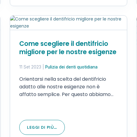
Come scegliere il dentifricio
migliore per le nostre esigenze
11 Set 2023
|
Pulizia dei denti quotidiana
Orientarsi nella scelta del dentifricio
adatto alle nostre esigenze non è
affatto semplice. Per questo abbiamo
creato una guida per aiutarvi nella
scelta del dentifricio migliore per voi a
seconda delle necessità della persona.
Autore: Beatrice Castiglioni Revisionato…
LEGGI DI PIÙ…